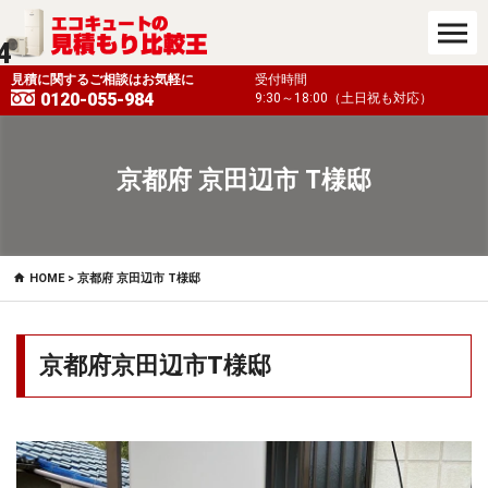
4
も対応）
見積に関するご相談はお気軽に
受付時間
0120-055-984
9:30～18:00（土日祝も対応）
京都府 京田辺市 T様邸
HOME
> 京都府 京田辺市 T様邸
京都府京田辺市T様邸