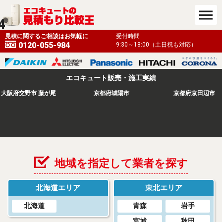
4
も対応）
見積に関するご相談はお気軽に
受付時間
0120-055-984
9:30～18:00（土日祝も対応）
エコキュート販売・施工実績
大阪府交野市 藤が尾
京都府城陽市
京都府京田辺市
地域を指定して業者を探す
北海道エリア
東北エリア
北海道
青森
岩手
宮城
秋田