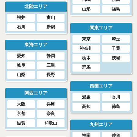
北陸エリア
山形
福島
福井
富山
石川
新潟
関東エリア
東京
埼玉
東海エリア
神奈川
千葉
愛知
静岡
栃木
茨城
岐阜
三重
群馬
山梨
長野
四国エリア
関西エリア
愛媛
香川
大阪
兵庫
高知
徳島
京都
奈良
滋賀
和歌山
九州エリア
福岡
佐賀