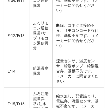
コン通信
様、基板不良です。（メ
Er09/Er11
異常
ーカーに問合せくださ
い）
ふろリモ
断線、コネクタ接続不
コン通信
良、リモコンコード誤仕
異常/サ
様、基板不良です。（メ
Er12/Er13
ブリモコ
ーカーに問合せくださ
ン通信異
い）
常
流量センサ、温度セン
サ、給湯ポンプ、給湯混
給湯温度
合弁、基板不良です。
Er14
異常
（メーカーに問合せくだ
さい）
ふろ注湯
給水無し、配管詰まり、
流量異
電磁弁、流量センサ、基
常/注水
Er15/Er16
板不良です。（メーカー