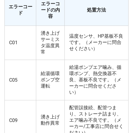
エラーコ
エラーコー
ードの内
処置方法
ド
容
湧き上げ
温度センサ、HP基板不良
サーミス
です。（メーカーに問合
C01
タ温度異
せください）
常
給湯ポンプエア噛み、循
給湯循環
環ポンプ、熱交換器不
ポンプ空
良、基板不良です。（メ
C05
運転
ーカーに問合せくださ
い）
配管誤接続、配管つま
り、ストレーナ詰まり、
湧き上げ
エア噛み不良です。（メ
C09
動作異常
ーカー/工事店に問合せく
ださい）