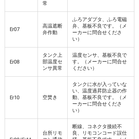
常
ふろアダプタ、ふろ電磁
高温遮断
弁、基板不良です。（メ
Er07
弁作動
ーカーに問合せくださ
い）
タンク上
温度センサ、基板不良で
部温度セ
す。（メーカーに問合せ
Er08
ンサ異常
ください）
タンクに水が入っていな
い、温度過昇防止器の作
空焚き
動、基板不良です。（メ
Er10
ーカーに問合せくださ
い）
断線、コネクタ接続不
台所リモ
良、リモコンコード誤仕