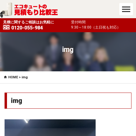
4
も対応）
見積に関するご相談はお気軽に
受付時間
0120-055-984
9:30～18:00（土日祝も対応）
img
HOME
> img
img