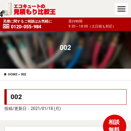
4
も対応）
見積に関するご相談はお気軽に
受付時間
0120-055-984
9:30～18:00（土日祝も対応）
002
HOME
> 002
002
投稿/更新日：2021/01/18 (月)
相談
無料