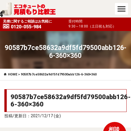
4
も対応）
見積に関するご相談はお気軽に
受付時間
0120-055-984
9:30～18:00（土日祝も対応）
90587b7ce58632a9df5fd79500abb126-
6-360×360
HOME
> 90587b7ce58632a9df5fd79500abb126-6-360×360
90587b7ce58632a9df5fd79500abb126-
6-360×360
投稿/更新日：2021/12/17 (金)
相談