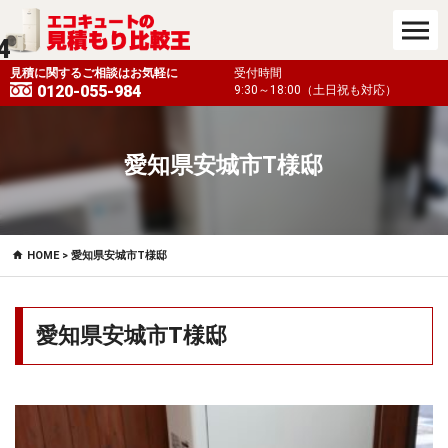
4
も対応）
見積に関するご相談はお気軽に
受付時間
0120-055-984
9:30～18:00（土日祝も対応）
愛知県安城市T様邸
HOME
> 愛知県安城市T様邸
愛知県安城市T様邸