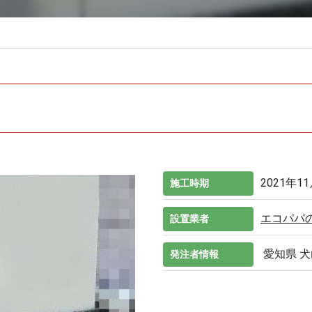
2021年1
施工時期
エコパパ
設置業者
愛知県 
発注者情報