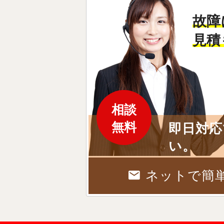
故障
見積
相談
無料
即日対応
い。
ネットで簡