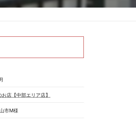
1月
のお店【中部エリア店】
犬山市M様