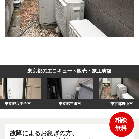
東京都のエコキュート販売・施工実績
東京都三鷹市
東京都府中市
東
相談
無料
故障によるお急ぎの方、