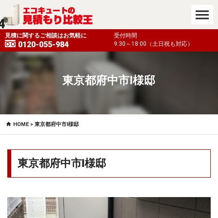
4
も対応）
見積に関するご相談はお気軽に
受付時間
0120-055-984
9:30～18:00（土日祝も対応）
東京都府中市I様邸
HOME
> 東京都府中市I様邸
東京都府中市I様邸