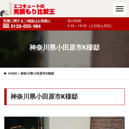
4
も対応）
見積に関するご相談はお気軽に
受付時間
0120-055-984
9:30～18:00（土日祝も対応）
神奈川県小田原市K様邸
HOME
> 神奈川県小田原市K様邸
神奈川県小田原市K様邸