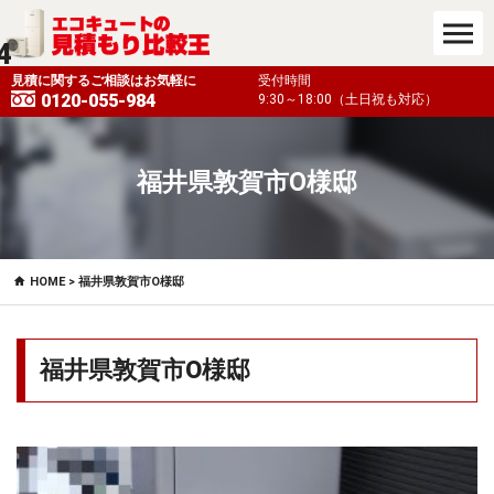
4
も対応）
見積に関するご相談はお気軽に
受付時間
0120-055-984
9:30～18:00（土日祝も対応）
福井県敦賀市O様邸
HOME
> 福井県敦賀市O様邸
福井県敦賀市O様邸