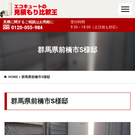
4
も対応）
見積に関するご相談はお気軽に
受付時間
0120-055-984
9:30～18:00（土日祝も対応）
群馬県前橋市S様邸
HOME
> 群馬県前橋市S様邸
群馬県前橋市S様邸