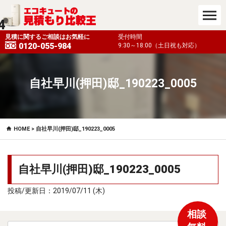
4
も対応）
見積に関するご相談はお気軽に
受付時間
0120-055-984
9:30～18:00（土日祝も対応）
自社早川(押田)邸_190223_0005
HOME
> 自社早川(押田)邸_190223_0005
自社早川(押田)邸_190223_0005
投稿/更新日：2019/07/11 (木)
相談